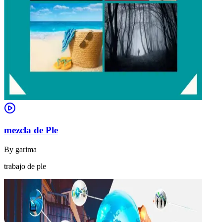
mezcla de Ple
By
garima
trabajo de ple