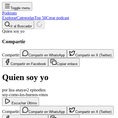
Toggle menu
Poderato
Explorar
Categorías
Top 50
Crear podcast
Ir al Buscador
Quien soy yo
Compartir
Compartir:
Compartir en
WhatsApp
Compartir en
X (Twitter)
Compartir en
Facebook
Copiar enlace
Quien soy yo
por
liza anaya
•
2
episodios
soy-como-los-buenos-vinos
Escuchar Último
Compartir:
Compartir en
WhatsApp
Compartir en
X (Twitter)