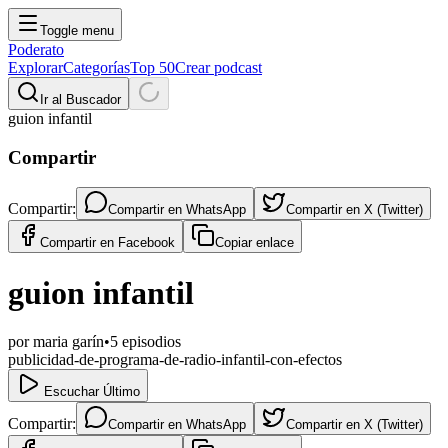
Toggle menu
Poderato
Explorar
Categorías
Top 50
Crear podcast
Ir al Buscador
guion infantil
Compartir
Compartir:
Compartir en
WhatsApp
Compartir en
X (Twitter)
Compartir en
Facebook
Copiar enlace
guion infantil
por
maria garín
•
5
episodios
publicidad-de-programa-de-radio-infantil-con-efectos
Escuchar Último
Compartir:
Compartir en
WhatsApp
Compartir en
X (Twitter)