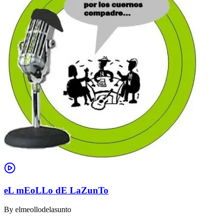
eL mEoLLo dE LaZunTo
By
elmeollodelasunto