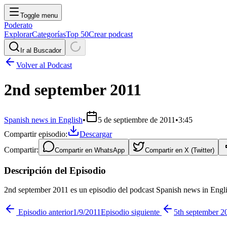
Toggle menu
Poderato
Explorar
Categorías
Top 50
Crear podcast
Ir al Buscador
Volver al Podcast
2nd september 2011
Spanish news in English
•
5 de septiembre de 2011
•
3:45
Compartir episodio:
Descargar
Compartir:
Compartir en
WhatsApp
Compartir en
X (Twitter)
Descripción del Episodio
2nd september 2011 es un episodio del podcast Spanish news in Engli
Episodio anterior
1/9/2011
Episodio siguiente
5th september 2