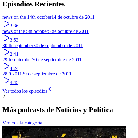
Episodios Recientes
news on the 14th october
14 de octubre de 2011
3:36
news of the 5th october
5 de octubre de 2011
3:53
30 th september
30 de septiembre de 2011
2:41
29th september
30 de septiembre de 2011
4:24
28 9 2011
29 de septiembre de 2011
3:45
Ver todos los episodios
2
Más podcasts de
Noticias y Política
Ver toda la categoría →