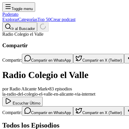
Toggle menu
Poderato
Explorar
Categorías
Top 50
Crear podcast
Ir al Buscador
Radio Colegio el Valle
Compartir
Compartir:
Compartir en
WhatsApp
Compartir en
X (Twitter)
Radio Colegio el Valle
por
Radio Alicante Mark
•
83
episodios
la-radio-del-colegio-el-valle-en-alicante-via-internet
Escuchar Último
Compartir:
Compartir en
WhatsApp
Compartir en
X (Twitter)
Todos los Episodios