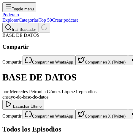
Toggle menu
Poderato
Explorar
Categorías
Top 50
Crear podcast
Ir al Buscador
BASE DE DATOS
Compartir
Compartir:
Compartir en
WhatsApp
Compartir en
X (Twitter)
BASE DE DATOS
por
Mercedes Petronila Gómez López
•
1
episodios
ensayo-de-base-de-datos
Escuchar Último
Compartir:
Compartir en
WhatsApp
Compartir en
X (Twitter)
Todos los Episodios