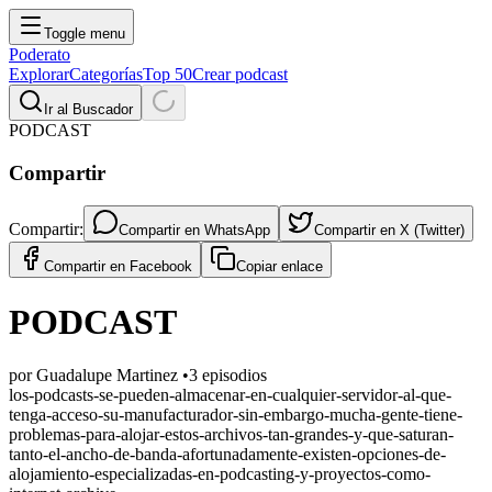
Toggle menu
Poderato
Explorar
Categorías
Top 50
Crear podcast
Ir al Buscador
PODCAST
Compartir
Compartir:
Compartir en
WhatsApp
Compartir en
X (Twitter)
Compartir en
Facebook
Copiar enlace
PODCAST
por
Guadalupe Martinez
•
3
episodios
los-podcasts-se-pueden-almacenar-en-cualquier-servidor-al-que-
tenga-acceso-su-manufacturador-sin-embargo-mucha-gente-tiene-
problemas-para-alojar-estos-archivos-tan-grandes-y-que-saturan-
tanto-el-ancho-de-banda-afortunadamente-existen-opciones-de-
alojamiento-especializadas-en-podcasting-y-proyectos-como-