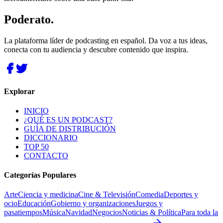
Poderato
.
La plataforma líder de podcasting en español. Da voz a tus ideas,
conecta con tu audiencia y descubre contenido que inspira.
Explorar
INICIO
¿QUÉ ES UN PODCAST?
GUÍA DE DISTRIBUCIÓN
DICCIONARIO
TOP 50
CONTACTO
Categorías Populares
Arte
Ciencia y medicina
Cine & Televisión
Comedia
Deportes y
ocio
Educación
Gobierno y organizaciones
Juegos y
pasatiempos
Música
Navidad
Negocios
Noticias & Política
Para toda la