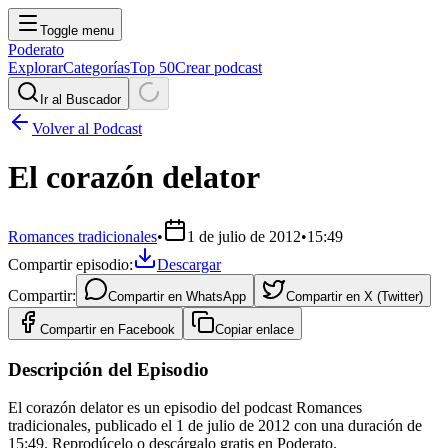
Toggle menu
Poderato
Explorar
Categorías
Top 50
Crear podcast
Ir al Buscador
Volver al Podcast
El corazón delator
Romances tradicionales
•
1 de julio de 2012
•
15:49
Compartir episodio:
Descargar
Compartir:
Compartir en
WhatsApp
Compartir en
X (Twitter)
Compartir en
Facebook
Copiar enlace
Descripción del Episodio
El corazón delator es un episodio del podcast Romances
tradicionales, publicado el 1 de julio de 2012 con una duración de
15:49. Reprodúcelo o descárgalo gratis en Poderato.