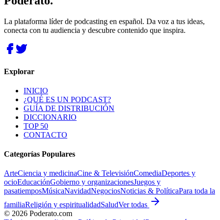
Poderato
.
La plataforma líder de podcasting en español. Da voz a tus ideas,
conecta con tu audiencia y descubre contenido que inspira.
Explorar
INICIO
¿QUÉ ES UN PODCAST?
GUÍA DE DISTRIBUCIÓN
DICCIONARIO
TOP 50
CONTACTO
Categorías Populares
Arte
Ciencia y medicina
Cine & Televisión
Comedia
Deportes y
ocio
Educación
Gobierno y organizaciones
Juegos y
pasatiempos
Música
Navidad
Negocios
Noticias & Política
Para toda la
familia
Religión y espiritualidad
Salud
Ver todas
©
2026
Poderato.com