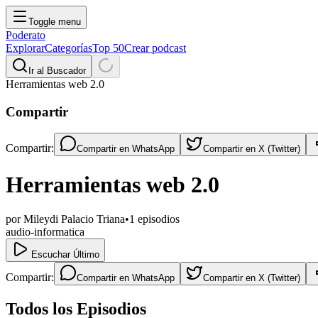
Toggle menu
Poderato
Explorar
Categorías
Top 50
Crear podcast
Ir al Buscador
Herramientas web 2.0
Compartir
Compartir:
Compartir en
WhatsApp
Compartir en
X (Twitter)
Herramientas web 2.0
por
Mileydi Palacio Triana
•
1
episodios
audio-informatica
Escuchar Último
Compartir:
Compartir en
WhatsApp
Compartir en
X (Twitter)
Todos los Episodios