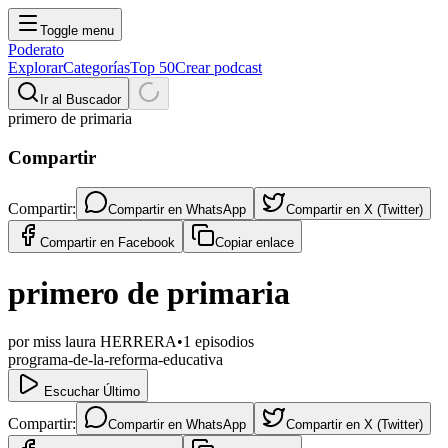
Toggle menu
Poderato
Explorar
Categorías
Top 50
Crear podcast
Ir al Buscador
primero de primaria
Compartir
Compartir:
Compartir en
WhatsApp
Compartir en
X (Twitter)
Compartir en
Facebook
Copiar enlace
primero de primaria
por
miss laura HERRERA
•
1
episodios
programa-de-la-reforma-educativa
Escuchar Último
Compartir:
Compartir en
WhatsApp
Compartir en
X (Twitter)