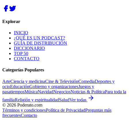
Explorar
INICIO
¿QUÉ ES UN PODCAST?
GUÍA DE DISTRIBUCIÓN
DICCIONARIO
TOP 50
CONTACTO
Categorías Populares
Arte
Ciencia y medicina
Cine & Televisión
Comedia
Deportes y
ocio
Educación
Gobierno y organizaciones
Juegos y
pasatiempos
Música
Navidad
Negocios
Noticias & Política
Para toda la
familia
Religión y espiritualidad
Salud
Ver todas
©
2026
Poderato.com
Términos y condiciones
Política de Privacidad
Preguntas más
frecuentes
Contacto