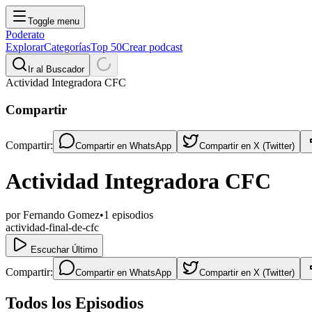
Toggle menu
Poderato
Explorar
Categorías
Top 50
Crear podcast
Ir al Buscador
Actividad Integradora CFC
Compartir
Compartir:
Compartir en
WhatsApp
Compartir en
X (Twitter)
Actividad Integradora CFC
por
Fernando Gomez
•
1
episodios
actividad-final-de-cfc
Escuchar Último
Compartir:
Compartir en
WhatsApp
Compartir en
X (Twitter)
Todos los Episodios