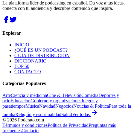
La plataforma líder de podcasting en español. Da voz a tus ideas,
conecta con tu audiencia y descubre contenido que inspira.
Explorar
INICIO
¿QUÉ ES UN PODCAST?
GUÍA DE DISTRIBUCIÓN
DICCIONARIO
TOP 50
CONTACTO
Categorías Populares
Arte
Ciencia y medicina
Cine & Televisión
Comedia
Deportes y
ocio
Educación
Gobierno y organizaciones
Juegos y
pasatiempos
Música
Navidad
Negocios
Noticias & Política
Para toda la
familia
Religión y espiritualidad
Salud
Ver todas
©
2026
Poderato.com
Términos y condiciones
Política de Privacidad
Preguntas más
frecuentes
Contacto