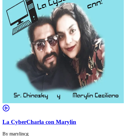
La CyberCharla con Marylin
By
marylincg