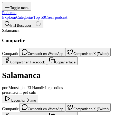
Toggle menu
Poderato
Explorar
Categorías
Top 50
Crear podcast
Ir al Buscador
Salamanca
Compartir
Compartir:
Compartir en
WhatsApp
Compartir en
X (Twitter)
Compartir en
Facebook
Copiar enlace
Salamanca
por
Moustapha El Hamdi
•
1
episodios
presentaci-n-pel-cula
Escuchar Último
Compartir:
Compartir en
WhatsApp
Compartir en
X (Twitter)