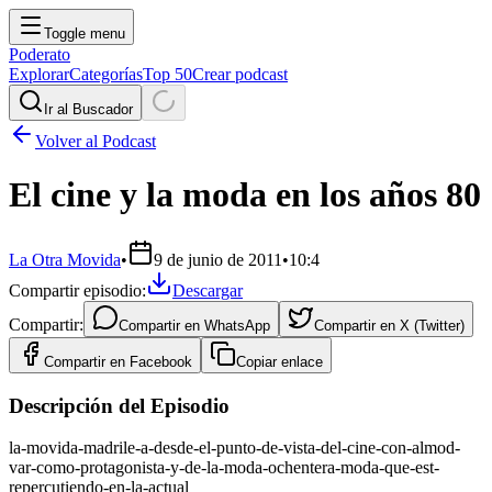
Toggle menu
Poderato
Explorar
Categorías
Top 50
Crear podcast
Ir al Buscador
Volver al Podcast
El cine y la moda en los años 80
La Otra Movida
•
9 de junio de 2011
•
10:4
Compartir episodio:
Descargar
Compartir:
Compartir en
WhatsApp
Compartir en
X (Twitter)
Compartir en
Facebook
Copiar enlace
Descripción del Episodio
la-movida-madrile-a-desde-el-punto-de-vista-del-cine-con-almod-
var-como-protagonista-y-de-la-moda-ochentera-moda-que-est-
repercutiendo-en-la-actual