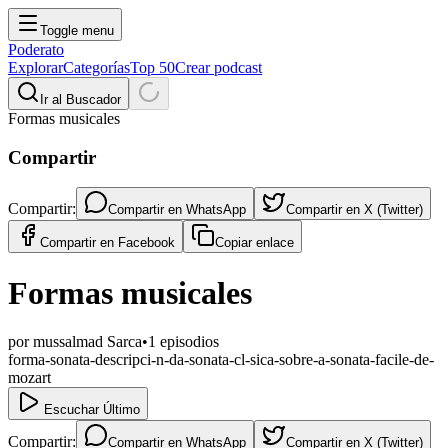
Toggle menu
Poderato
Explorar
Categorías
Top 50
Crear podcast
Ir al Buscador
Formas musicales
Compartir
Compartir:
Compartir en
WhatsApp
Compartir en
X (Twitter)
Compartir en
Facebook
Copiar enlace
Formas musicales
por
mussalmad Sarca
•
1
episodios
forma-sonata-descripci-n-da-sonata-cl-sica-sobre-a-sonata-facile-de-
mozart
Escuchar Último
Compartir:
Compartir en
WhatsApp
Compartir en
X (Twitter)