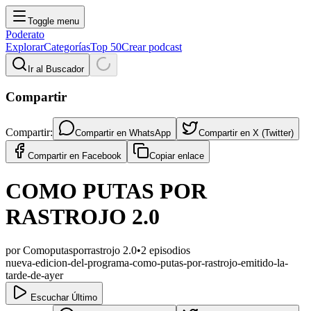
Toggle menu
Poderato
Explorar
Categorías
Top 50
Crear podcast
Ir al Buscador
Compartir
Compartir:
Compartir en
WhatsApp
Compartir en
X (Twitter)
Compartir en
Facebook
Copiar enlace
COMO PUTAS POR
RASTROJO 2.0
por
Comoputasporrastrojo 2.0
•
2
episodios
nueva-edicion-del-programa-como-putas-por-rastrojo-emitido-la-
tarde-de-ayer
Escuchar Último