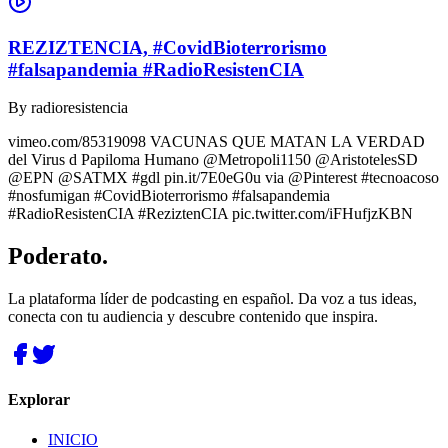
REZIZTENCIA, #CovidBioterrorismo
#falsapandemia #RadioResistenCIA
By
radioresistencia
vimeo.com/85319098 VACUNAS QUE MATAN LA VERDAD
del Virus d Papiloma Humano @Metropoli1150 @AristotelesSD
@EPN @SATMX #gdl pin.it/7E0eG0u via @Pinterest #tecnoacoso
#nosfumigan #CovidBioterrorismo #falsapandemia
#RadioResistenCIA #ReziztenCIA pic.twitter.com/iFHufjzKBN
Poderato
.
La plataforma líder de podcasting en español. Da voz a tus ideas,
conecta con tu audiencia y descubre contenido que inspira.
Explorar
INICIO