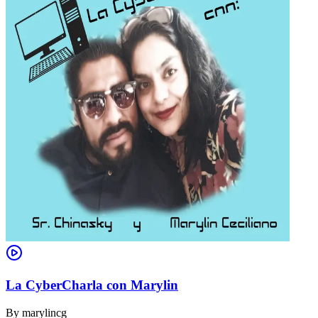
La CyberCharla con Marylin
By
marylincg