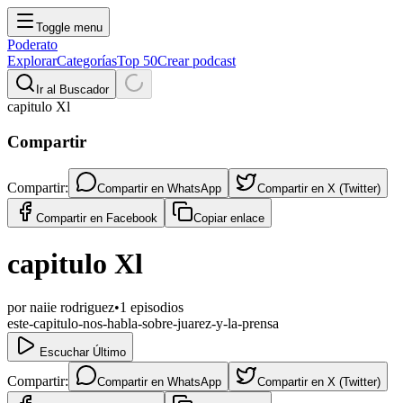
Toggle menu
Poderato
Explorar
Categorías
Top 50
Crear podcast
Ir al Buscador
capitulo Xl
Compartir
Compartir:
Compartir en
WhatsApp
Compartir en
X (Twitter)
Compartir en
Facebook
Copiar enlace
capitulo Xl
por
naiie rodriguez
•
1
episodios
este-capitulo-nos-habla-sobre-juarez-y-la-prensa
Escuchar Último
Compartir:
Compartir en
WhatsApp
Compartir en
X (Twitter)