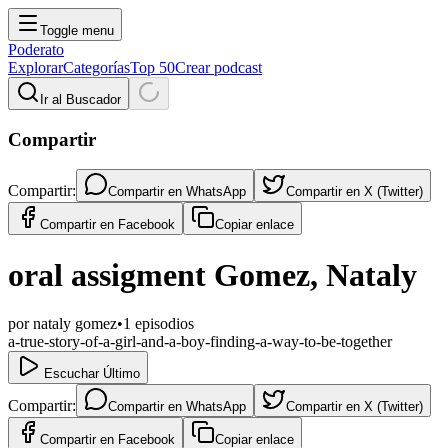
Toggle menu
Poderato
Explorar
Categorías
Top 50
Crear podcast
Ir al Buscador
Compartir
Compartir:
Compartir en
WhatsApp
Compartir en
X (Twitter)
Compartir en
Facebook
Copiar enlace
oral assigment Gomez, Nataly
por
nataly gomez
•
1
episodios
a-true-story-of-a-girl-and-a-boy-finding-a-way-to-be-together
Escuchar Último
Compartir:
Compartir en
WhatsApp
Compartir en
X (Twitter)
Compartir en
Facebook
Copiar enlace