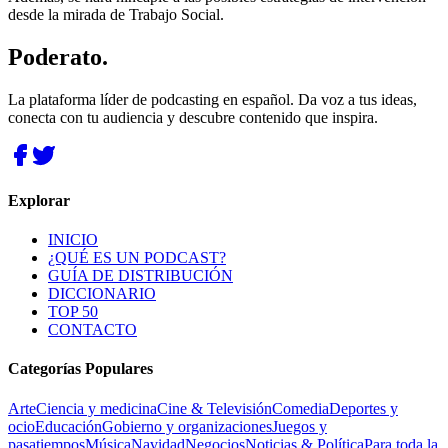
desde la mirada de Trabajo Social.
Poderato
.
La plataforma líder de podcasting en español. Da voz a tus ideas,
conecta con tu audiencia y descubre contenido que inspira.
Explorar
INICIO
¿QUÉ ES UN PODCAST?
GUÍA DE DISTRIBUCIÓN
DICCIONARIO
TOP 50
CONTACTO
Categorías Populares
Arte
Ciencia y medicina
Cine & Televisión
Comedia
Deportes y
ocio
Educación
Gobierno y organizaciones
Juegos y
pasatiempos
Música
Navidad
Negocios
Noticias & Política
Para toda la