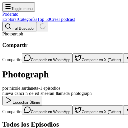
Toggle menu
Poderato
Explorar
Categorías
Top 50
Crear podcast
Ir al Buscador
Photograph
Compartir
Compartir:
Compartir en
WhatsApp
Compartir en
X (Twitter)
Photograph
por
nicole sardaneta
•
1
episodios
nueva-canci-n-de-ed-sheeran-llamada-photograph
Escuchar Último
Compartir:
Compartir en
WhatsApp
Compartir en
X (Twitter)
Todos los Episodios