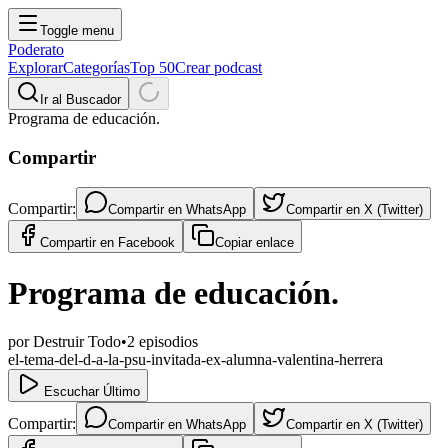
Toggle menu
Poderato
Explorar
Categorías
Top 50
Crear podcast
Ir al Buscador
Programa de educación.
Compartir
Compartir:
Compartir en
WhatsApp
Compartir en
X (Twitter)
Compartir en
Facebook
Copiar enlace
Programa de educación.
por
Destruir Todo
•
2
episodios
el-tema-del-d-a-la-psu-invitada-ex-alumna-valentina-herrera
Escuchar Último
Compartir:
Compartir en
WhatsApp
Compartir en
X (Twitter)