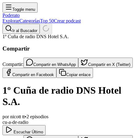
Toggle menu
Poderato
Explorar
Categorías
Top 50
Crear podcast
Ir al Buscador
1º Cuña de radio DNS Hotel S.A.
Compartir
Compartir:
Compartir en
WhatsApp
Compartir en
X (Twitter)
Compartir en
Facebook
Copiar enlace
1º Cuña de radio DNS Hotel
S.A.
por
nicott tt
•
2
episodios
cu-a-de-radio
Escuchar Último