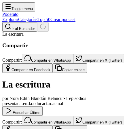
Toggle menu
Poderato
Explorar
Categorías
Top 50
Crear podcast
Ir al Buscador
La escritura
Compartir
Compartir:
Compartir en
WhatsApp
Compartir en
X (Twitter)
Compartir en
Facebook
Copiar enlace
La escritura
por
Nora Edith Blandón Betancur
•
1
episodios
presentada-en-la-educaci-n-actual
Escuchar Último
Compartir:
Compartir en
WhatsApp
Compartir en
X (Twitter)