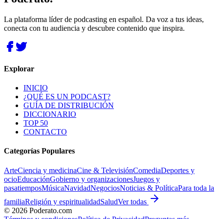
La plataforma líder de podcasting en español. Da voz a tus ideas,
conecta con tu audiencia y descubre contenido que inspira.
Explorar
INICIO
¿QUÉ ES UN PODCAST?
GUÍA DE DISTRIBUCIÓN
DICCIONARIO
TOP 50
CONTACTO
Categorías Populares
Arte
Ciencia y medicina
Cine & Televisión
Comedia
Deportes y
ocio
Educación
Gobierno y organizaciones
Juegos y
pasatiempos
Música
Navidad
Negocios
Noticias & Política
Para toda la
familia
Religión y espiritualidad
Salud
Ver todas
©
2026
Poderato.com