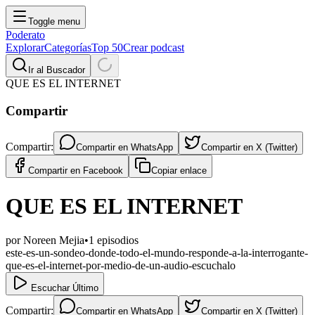
Toggle menu
Poderato
Explorar
Categorías
Top 50
Crear podcast
Ir al Buscador
QUE ES EL INTERNET
Compartir
Compartir:
Compartir en
WhatsApp
Compartir en
X (Twitter)
Compartir en
Facebook
Copiar enlace
QUE ES EL INTERNET
por
Noreen Mejia
•
1
episodios
este-es-un-sondeo-donde-todo-el-mundo-responde-a-la-interrogante-
que-es-el-internet-por-medio-de-un-audio-escuchalo
Escuchar Último
Compartir:
Compartir en
WhatsApp
Compartir en
X (Twitter)