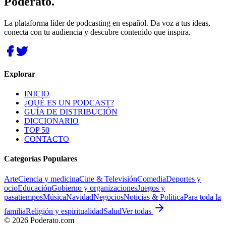
Poderato
.
La plataforma líder de podcasting en español. Da voz a tus ideas,
conecta con tu audiencia y descubre contenido que inspira.
Explorar
INICIO
¿QUÉ ES UN PODCAST?
GUÍA DE DISTRIBUCIÓN
DICCIONARIO
TOP 50
CONTACTO
Categorías Populares
Arte
Ciencia y medicina
Cine & Televisión
Comedia
Deportes y
ocio
Educación
Gobierno y organizaciones
Juegos y
pasatiempos
Música
Navidad
Negocios
Noticias & Política
Para toda la
familia
Religión y espiritualidad
Salud
Ver todas
©
2026
Poderato.com