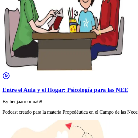
Entre el Aula y el Hogar: Psicología para las NEE
By
benjaarreortua68
Podcast creado para la materia Propedéutica en el Campo de las Nec