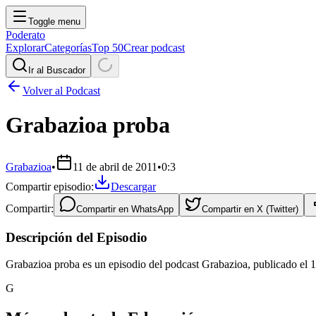
Toggle menu
Poderato
Explorar
Categorías
Top 50
Crear podcast
Ir al Buscador
Volver al Podcast
Grabazioa proba
Grabazioa
•
11 de abril de 2011
•
0:3
Compartir episodio:
Descargar
Compartir:
Compartir en
WhatsApp
Compartir en
X (Twitter)
Descripción del Episodio
Grabazioa proba es un episodio del podcast Grabazioa, publicado el 1
G