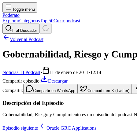
Toggle menu
Poderato
Explorar
Categorías
Top 50
Crear podcast
Ir al Buscador
Volver al Podcast
Gobernabilidad, Riesgo y Cump
Noticias TI Podcast
•
11 de enero de 2011
•
12:14
Compartir episodio:
Descargar
Compartir:
Compartir en
WhatsApp
Compartir en
X (Twitter)
Descripción del Episodio
Gobernabilidad, Riesgo y Cumplimiento es un episodio del podcast No
Episodio siguiente
Oracle GRC Applications