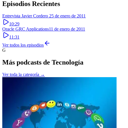
Episodios Recientes
Entrevista Javier Cordero
25 de enero de 2011
10:29
Oracle GRC Applications
11 de enero de 2011
11:31
Ver todos los episodios
G
Más podcasts de
Tecnología
Ver toda la categoría →