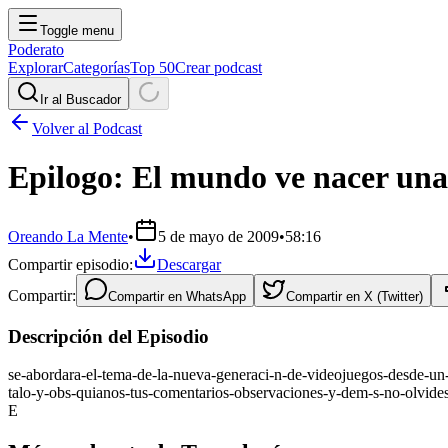
Toggle menu
Poderato
Explorar
Categorías
Top 50
Crear podcast
Ir al Buscador
Volver al Podcast
Epilogo: El mundo ve nacer una 
Oreando La Mente
•
5 de mayo de 2009
•
58:16
Compartir episodio:
Descargar
Compartir:
Compartir en
WhatsApp
Compartir en
X (Twitter)
Descripción del Episodio
se-abordara-el-tema-de-la-nueva-generaci-n-de-videojuegos-desde-un-
talo-y-obs-quianos-tus-comentarios-observaciones-y-dem-s-no-olvide
E