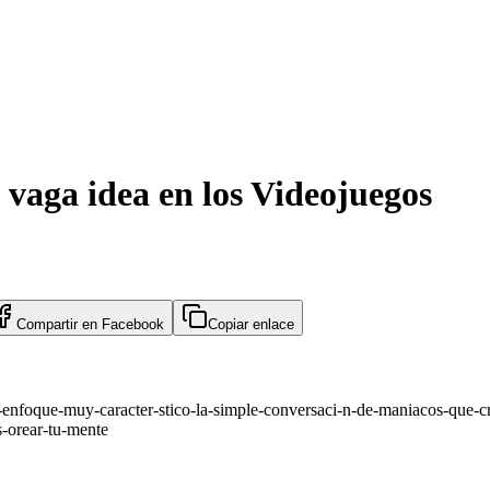
vaga idea en los Videojuegos
Compartir en
Facebook
Copiar enlace
enfoque-muy-caracter-stico-la-simple-conversaci-n-de-maniacos-que-cr
s-orear-tu-mente