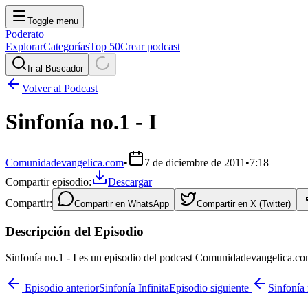
Toggle menu
Poderato
Explorar
Categorías
Top 50
Crear podcast
Ir al Buscador
Volver al Podcast
Sinfonía no.1 - I
Comunidadevangelica.com
•
7 de diciembre de 2011
•
7:18
Compartir episodio:
Descargar
Compartir:
Compartir en
WhatsApp
Compartir en
X (Twitter)
Descripción del Episodio
Sinfonía no.1 - I es un episodio del podcast Comunidadevangelica.co
Episodio anterior
Sinfonía Infinita
Episodio siguiente
Sinfonía 