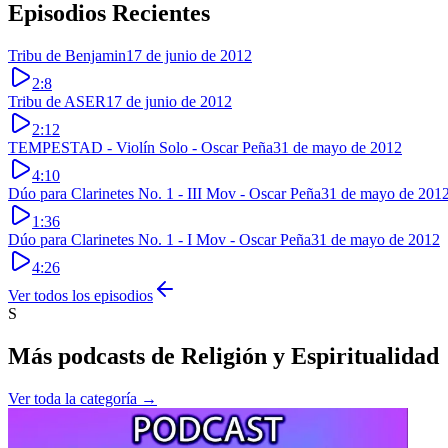
Episodios Recientes
Tribu de Benjamin
17 de junio de 2012
2:8
Tribu de ASER
17 de junio de 2012
2:12
TEMPESTAD - Violín Solo - Oscar Peña
31 de mayo de 2012
4:10
Dúo para Clarinetes No. 1 - III Mov - Oscar Peña
31 de mayo de 201
1:36
Dúo para Clarinetes No. 1 - I Mov - Oscar Peña
31 de mayo de 2012
4:26
Ver todos los episodios
S
Más podcasts de
Religión y Espiritualidad
Ver toda la categoría →