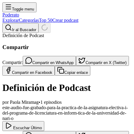
Toggle menu
Poderato
Explorar
Categorías
Top 50
Crear podcast
Ir al Buscador
Definición de Podcast
Compartir
Compartir:
Compartir en
WhatsApp
Compartir en
X (Twitter)
Compartir en
Facebook
Copiar enlace
Definición de Podcast
por
Paola Miramag
•
1
episodios
este-audio-fue-grabado-para-la-practica-de-la-asignatura-electiva-i-
del-programa-de-licenciatura-en-inform-tica-de-la-universidad-de-
nari-o
Escuchar Último