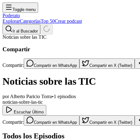
Toggle menu
Poderato
Explorar
Categorías
Top 50
Crear podcast
Ir al Buscador
Noticias sobre las TIC
Compartir
Compartir:
Compartir en
WhatsApp
Compartir en
X (Twitter)
Noticias sobre las TIC
por
Alberto Paricio Torra
•
1
episodios
noticias-sobre-las-tic
Escuchar Último
Compartir:
Compartir en
WhatsApp
Compartir en
X (Twitter)
Todos los Episodios