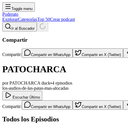
Toggle menu
Poderato
Explorar
Categorías
Top 50
Crear podcast
Ir al Buscador
Compartir
Compartir:
Compartir en
WhatsApp
Compartir en
X (Twitter)
PATOCHARCA
por
PATOCHARCA duck
•
4
episodios
los-audios-de-las-patas-mas-alocadas
Escuchar Último
Compartir:
Compartir en
WhatsApp
Compartir en
X (Twitter)
Todos los Episodios