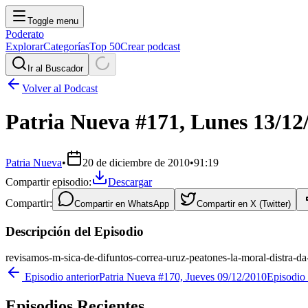
Toggle menu
Poderato
Explorar
Categorías
Top 50
Crear podcast
Ir al Buscador
Volver al Podcast
Patria Nueva #171, Lunes 13/12
Patria Nueva
•
20 de diciembre de 2010
•
91:19
Compartir episodio:
Descargar
Compartir:
Compartir en
WhatsApp
Compartir en
X (Twitter)
Descripción del Episodio
revisamos-m-sica-de-difuntos-correa-uruz-peatones-la-moral-distra-da-
Episodio anterior
Patria Nueva #170, Jueves 09/12/2010
Episodio 
Episodios Recientes