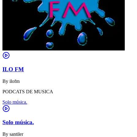
ILO FM
By
ilofm
PODCATS DE MUSICA
Solo música.
Solo música.
By
santiler