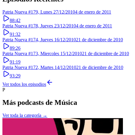
Patria Nueva #179, Lunes 27/12/2010
4 de enero de 2011
88:42
Patria Nueva #178, Jueves 23/12/2010
4 de enero de 2011
91:32
Patria Nueva #174, Jueves 16/12/2010
21 de diciembre de 2010
89:26
Patria Nueva #173, Miercoles 15/12/2010
21 de diciembre de 2010
91:19
Patria Nueva #172, Martes 14/12/2010
21 de diciembre de 2010
93:29
Ver todos los episodios
P
Más podcasts de
Música
Ver toda la categoría →