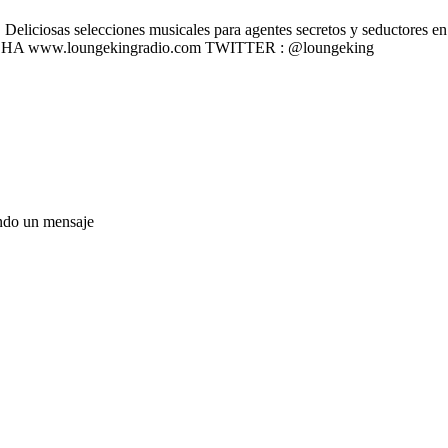
liciosas selecciones musicales para agentes secretos y seductores en u
 ESCÚCHA www.loungekingradio.com TWITTER : @loungeking
ando un mensaje