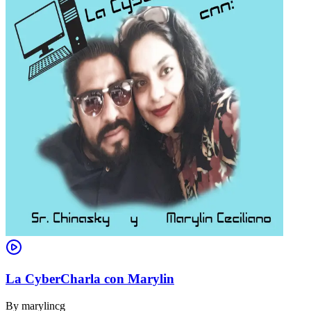
La CyberCharla con Marylin
By
marylincg