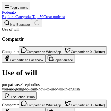
Toggle menu
Poderato
Explorar
Categorías
Top 50
Crear podcast
Ir al Buscador
Use of will
Compartir
Compartir:
Compartir en
WhatsApp
Compartir en
X (Twitter)
Compartir en
Facebook
Copiar enlace
Use of will
por
pat saez
•
1
episodios
you-are-going-to-learn-how-to-use-will-in-english
Escuchar Último
Compartir:
Compartir en
WhatsApp
Compartir en
X (Twitter)