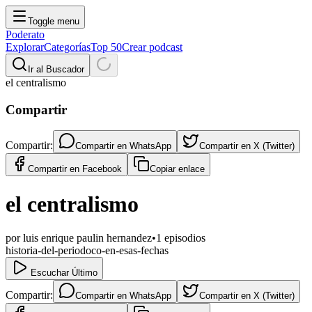
Toggle menu
Poderato
Explorar
Categorías
Top 50
Crear podcast
Ir al Buscador
el centralismo
Compartir
Compartir:
Compartir en
WhatsApp
Compartir en
X (Twitter)
Compartir en
Facebook
Copiar enlace
el centralismo
por
luis enrique paulin hernandez
•
1
episodios
historia-del-periodoco-en-esas-fechas
Escuchar Último
Compartir:
Compartir en
WhatsApp
Compartir en
X (Twitter)