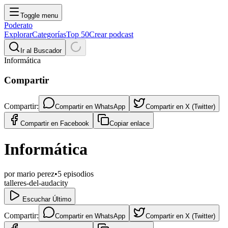
Toggle menu
Poderato
Explorar
Categorías
Top 50
Crear podcast
Ir al Buscador
Informática
Compartir
Compartir:
Compartir en
WhatsApp
Compartir en
X (Twitter)
Compartir en
Facebook
Copiar enlace
Informática
por
mario perez
•
5
episodios
talleres-del-audacity
Escuchar Último
Compartir:
Compartir en
WhatsApp
Compartir en
X (Twitter)