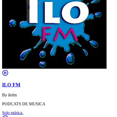
ILO FM
By
ilofm
PODCATS DE MUSICA
Solo música.