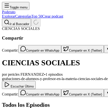
Toggle menu
Poderato
Explorar
Categorías
Top 50
Crear podcast
Ir al Buscador
CIENCIAS SOCIALES
Compartir
Compartir:
Compartir en
WhatsApp
Compartir en
X (Twitter)
CIENCIAS SOCIALES
por
pericles FERNANDEZ
•
1
episodios
grabaciones-de-alumnos-y-profesor-en-la-materia-ciencias-sociales-de
Escuchar Último
Compartir:
Compartir en
WhatsApp
Compartir en
X (Twitter)
Todos los Episodios