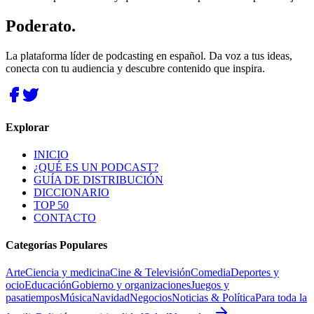
Poderato
.
La plataforma líder de podcasting en español. Da voz a tus ideas,
conecta con tu audiencia y descubre contenido que inspira.
Explorar
INICIO
¿QUÉ ES UN PODCAST?
GUÍA DE DISTRIBUCIÓN
DICCIONARIO
TOP 50
CONTACTO
Categorías Populares
Arte
Ciencia y medicina
Cine & Televisión
Comedia
Deportes y
ocio
Educación
Gobierno y organizaciones
Juegos y
pasatiempos
Música
Navidad
Negocios
Noticias & Política
Para toda la