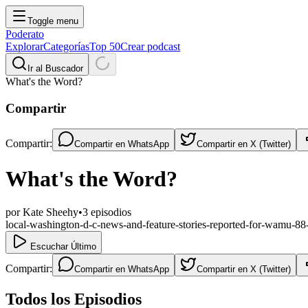
Toggle menu
Poderato
Explorar
Categorías
Top 50
Crear podcast
Ir al Buscador
What's the Word?
Compartir
Compartir:
Compartir en
WhatsApp
Compartir en
X (Twitter)
What's the Word?
por
Kate Sheehy
•
3
episodios
local-washington-d-c-news-and-feature-stories-reported-for-wamu-88
Escuchar Último
Compartir:
Compartir en
WhatsApp
Compartir en
X (Twitter)
Todos los Episodios