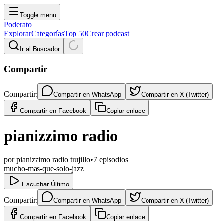
Toggle menu
Poderato
Explorar
Categorías
Top 50
Crear podcast
Ir al Buscador
Compartir
Compartir:
Compartir en
WhatsApp
Compartir en
X (Twitter)
Compartir en
Facebook
Copiar enlace
pianizzimo radio
por
pianizzimo radio trujillo
•
7
episodios
mucho-mas-que-solo-jazz
Escuchar Último
Compartir:
Compartir en
WhatsApp
Compartir en
X (Twitter)
Compartir en
Facebook
Copiar enlace