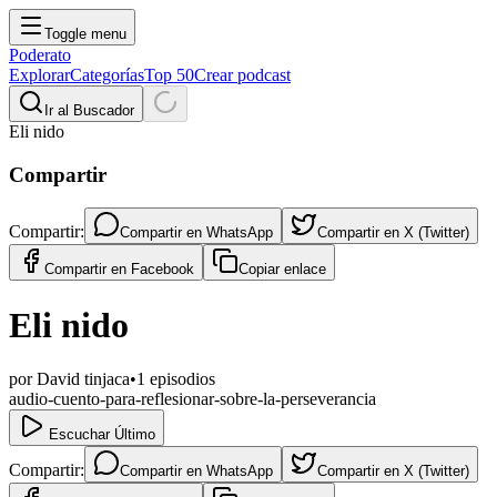
Toggle menu
Poderato
Explorar
Categorías
Top 50
Crear podcast
Ir al Buscador
Eli nido
Compartir
Compartir:
Compartir en
WhatsApp
Compartir en
X (Twitter)
Compartir en
Facebook
Copiar enlace
Eli nido
por
David tinjaca
•
1
episodios
audio-cuento-para-reflesionar-sobre-la-perseverancia
Escuchar Último
Compartir:
Compartir en
WhatsApp
Compartir en
X (Twitter)