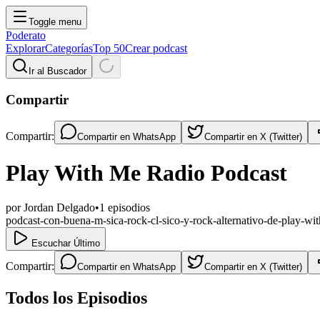
Toggle menu
Poderato
Explorar
Categorías
Top 50
Crear podcast
Ir al Buscador
Compartir
Compartir:
Compartir en
WhatsApp
Compartir en
X (Twitter)
Play With Me Radio Podcast
por
Jordan Delgado
•
1
episodios
podcast-con-buena-m-sica-rock-cl-sico-y-rock-alternativo-de-play-wi
Escuchar Último
Compartir:
Compartir en
WhatsApp
Compartir en
X (Twitter)
Todos los Episodios