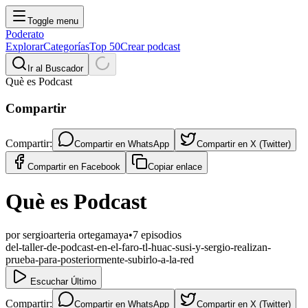
Toggle menu
Poderato
Explorar
Categorías
Top 50
Crear podcast
Ir al Buscador
Què es Podcast
Compartir
Compartir:
Compartir en
WhatsApp
Compartir en
X (Twitter)
Compartir en
Facebook
Copiar enlace
Què es Podcast
por
sergioarteria ortegamaya
•
7
episodios
del-taller-de-podcast-en-el-faro-tl-huac-susi-y-sergio-realizan-
prueba-para-posteriormente-subirlo-a-la-red
Escuchar Último
Compartir:
Compartir en
WhatsApp
Compartir en
X (Twitter)