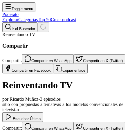
Toggle menu
Poderato
Explorar
Categorías
Top 50
Crear podcast
Ir al Buscador
Reinventando TV
Compartir
Compartir:
Compartir en
WhatsApp
Compartir en
X (Twitter)
Compartir en
Facebook
Copiar enlace
Reinventando TV
por
Ricardo Muñoz
•
3
episodios
sitio-con-propuestas-alternativas-a-los-modelos-convencionales-de-
televisi-n
Escuchar Último
Compartir:
Compartir en
WhatsApp
Compartir en
X (Twitter)