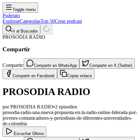
Toggle menu
Poderato
Explorar
Categorías
Top 50
Crear podcast
Ir al Buscador
PROSODIA RADIO
Compartir
Compartir:
Compartir en
WhatsApp
Compartir en
X (Twitter)
Compartir en
Facebook
Copiar enlace
PROSODIA RADIO
por
PROSODIA RADIO
•
2
episodios
prosodia-radio-una-nueva-propuesta-en-la-radio-online-liderada-por-
jovenes-comunicadores-y-periodistas-de-diferentes-universidades-
de-colombia
Escuchar Último