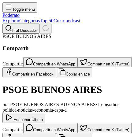
Toggle menu
Poderato
Explorar
Categorías
Top 50
Crear podcast
Ir al Buscador
PSOE BUENOS AIRES
Compartir
Compartir:
Compartir en
WhatsApp
Compartir en
X (Twitter)
Compartir en
Facebook
Copiar enlace
PSOE BUENOS AIRES
por
PSOE BUENOS AIRES BUENOS AIRES
•
1
episodios
politica-noticias-economia-espa-a
Escuchar Último
Compartir:
Compartir en
WhatsApp
Compartir en
X (Twitter)