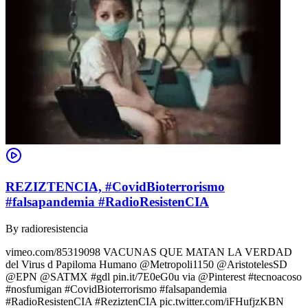
REZIZTENCIA, #CovidBioterrorismo
#falsapandemia #RadioResistenCIA
By
radioresistencia
vimeo.com/85319098 VACUNAS QUE MATAN LA VERDAD
del Virus d Papiloma Humano @Metropoli1150 @AristotelesSD
@EPN @SATMX #gdl pin.it/7E0eG0u via @Pinterest #tecnoacoso
#nosfumigan #CovidBioterrorismo #falsapandemia
#RadioResistenCIA #ReziztenCIA pic.twitter.com/iFHufjzKBN