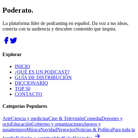
Poderato
.
La plataforma líder de podcasting en español. Da voz a tus ideas,
conecta con tu audiencia y descubre contenido que inspira.
Explorar
INICIO
¿QUÉ ES UN PODCAST?
GUÍA DE DISTRIBUCIÓN
DICCIONARIO
TOP 50
CONTACTO
Categorías Populares
Arte
Ciencia y medicina
Cine & Televisión
Comedia
Deportes y
ocio
Educación
Gobierno y organizaciones
Juegos y
pasatiempos
Música
Navidad
Negocios
Noticias & Política
Para toda la