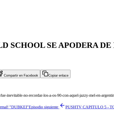
OLD SCHOOL SE APODERA DE 
Compartir en
Facebook
Copiar enlace
ue-inevitable-no-recordar-los-a-os-90-con-aquel-jazzy-mel-en-argenti
ormal! "DUBKEI"
Episodio siguiente
PUSHTV CAPITULO 5 - TO