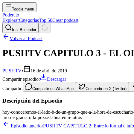
Toggle menu
Poderato
Explorar
Categorías
Top 50
Crear podcast
Ir al Buscador
Volver al Podcast
PUSHTV CAPITULO 3 - EL 
PUSHTV
•
16 de abril de 2019
Compartir episodio:
Descargar
Compartir:
Compartir en
WhatsApp
Compartir en
X (Twitter)
Descripción del Episodio
hoy-conoceremos-el-lado-b-de-un-grupo-que-a-la-hora-de-escucharlo-f
tiro-de-gracia-o-la-pozze-latina-entre-otros
Episodio anterior
PUSHTV CAPITULO 2: Entre lo formal e inf