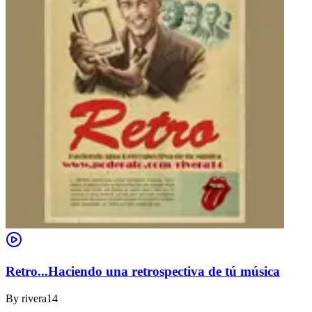
Retro...Haciendo una retrospectiva de tú música
By
rivera14