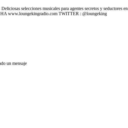
liciosas selecciones musicales para agentes secretos y seductores en u
 ESCÚCHA www.loungekingradio.com TWITTER : @loungeking
ando un mensaje