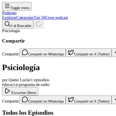
Toggle menu
Poderato
Explorar
Categorías
Top 50
Crear podcast
Ir al Buscador
Psiciología
Compartir
Compartir:
Compartir en
WhatsApp
Compartir en
X (Twitter)
Psiciología
por
Quino Lucía
•
1
episodios
educaci-n-programa-de-radio
Escuchar Último
Compartir:
Compartir en
WhatsApp
Compartir en
X (Twitter)
Todos los Episodios