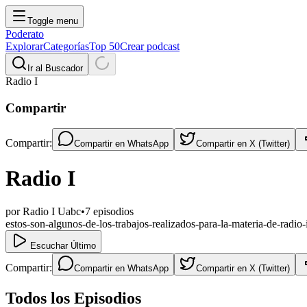
Toggle menu
Poderato
Explorar
Categorías
Top 50
Crear podcast
Ir al Buscador
Radio I
Compartir
Compartir:
Compartir en
WhatsApp
Compartir en
X (Twitter)
Radio I
por
Radio I Uabc
•
7
episodios
estos-son-algunos-de-los-trabajos-realizados-para-la-materia-de-radio
Escuchar Último
Compartir:
Compartir en
WhatsApp
Compartir en
X (Twitter)
Todos los Episodios