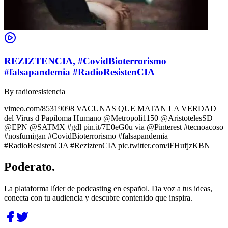
REZIZTENCIA, #CovidBioterrorismo
#falsapandemia #RadioResistenCIA
By
radioresistencia
vimeo.com/85319098 VACUNAS QUE MATAN LA VERDAD
del Virus d Papiloma Humano @Metropoli1150 @AristotelesSD
@EPN @SATMX #gdl pin.it/7E0eG0u via @Pinterest #tecnoacoso
#nosfumigan #CovidBioterrorismo #falsapandemia
#RadioResistenCIA #ReziztenCIA pic.twitter.com/iFHufjzKBN
Poderato
.
La plataforma líder de podcasting en español. Da voz a tus ideas,
conecta con tu audiencia y descubre contenido que inspira.