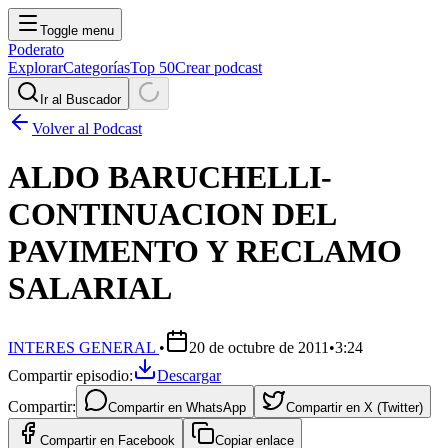
Toggle menu
Poderato
Explorar
Categorías
Top 50
Crear podcast
Ir al Buscador
Volver al Podcast
ALDO BARUCHELLI-
CONTINUACION DEL
PAVIMENTO Y RECLAMO
SALARIAL
INTERES GENERAL
•
20 de octubre de 2011
•
3:24
Compartir episodio:
Descargar
Compartir:
Compartir en
WhatsApp
Compartir en
X (Twitter)
Compartir en
Facebook
Copiar enlace