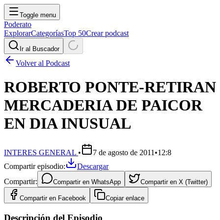
Toggle menu
Poderato
Explorar
Categorías
Top 50
Crear podcast
Ir al Buscador
Volver al Podcast
ROBERTO PONTE-RETIRAN
MERCADERIA DE PAICOR
EN DIA INUSUAL
INTERES GENERAL
•
7 de agosto de 2011
•
12:8
Compartir episodio:
Descargar
Compartir:
Compartir en
WhatsApp
Compartir en
X (Twitter)
Compartir en
Facebook
Copiar enlace
Descripción del Episodio