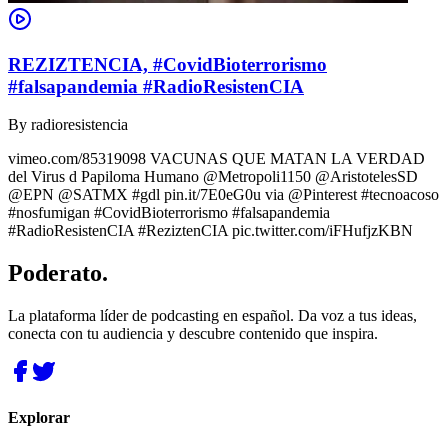
REZIZTENCIA, #CovidBioterrorismo
#falsapandemia #RadioResistenCIA
By
radioresistencia
vimeo.com/85319098 VACUNAS QUE MATAN LA VERDAD
del Virus d Papiloma Humano @Metropoli1150 @AristotelesSD
@EPN @SATMX #gdl pin.it/7E0eG0u via @Pinterest #tecnoacoso
#nosfumigan #CovidBioterrorismo #falsapandemia
#RadioResistenCIA #ReziztenCIA pic.twitter.com/iFHufjzKBN
Poderato
.
La plataforma líder de podcasting en español. Da voz a tus ideas,
conecta con tu audiencia y descubre contenido que inspira.
Explorar