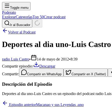
Toggle menu
Poderato
Explorar
Categorías
Top 50
Crear podcast
Ir al Buscador
Volver al Podcast
Deportes al dia uno-Luis Castro
radio Luis Castro
•
14 de mayo de 2012
•
8:39
Compartir episodio:
Descargar
Compartir:
Compartir en
WhatsApp
Compartir en
X (Twitter)
Descripción del Episodio
Deportes al dia uno-Luis Castro es un episodio del podcast radio Lui
Episodio anterior
Macanao y sus Leyendas .uno